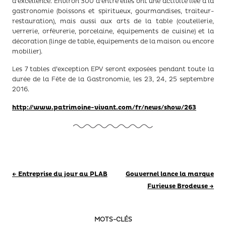
d’excellence. Environ 300 d’entre elles ont une activité liée à la
gastronomie (boissons et spiritueux, gourmandises, traiteur-
restauration), mais aussi aux arts de la table (coutellerie,
verrerie, orfèvrerie, porcelaine, équipements de cuisine) et la
décoration (linge de table, équipements de la maison ou encore
mobilier).
Les 7 tables d’exception EPV seront exposées pendant toute la
durée de la Fête de la Gastronomie, les 23, 24, 25 septembre
2016.
http://www.patrimoine-vivant.com/fr/news/show/263
Navigation des articles
←
Entreprise du jour au PLAB
Gouvernel lance la marque
Furieuse Brodeuse
→
MOTS-CLÉS